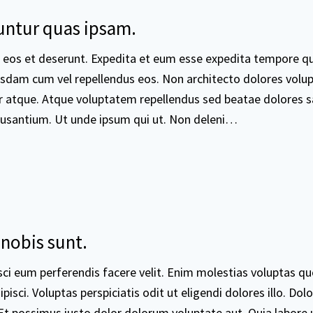
ntur quas ipsam.
a eos et deserunt. Expedita et eum esse expedita tempore qu
usdam cum vel repellendus eos. Non architecto dolores volup
r atque. Atque voluptatem repellendus sed beatae dolores s
santium. Ut unde ipsum qui ut. Non deleni…
nobis sunt.
sci eum perferendis facere velit. Enim molestias voluptas qu
isci. Voluptas perspiciatis odit ut eligendi dolores illo. Dolor
 Et possimus iusto dolor dolorum voluptate aut. Quia labore 