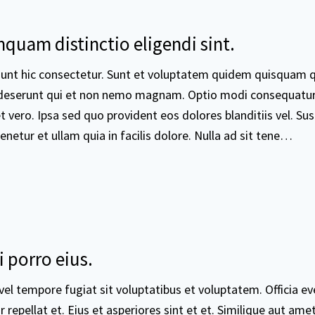
quam distinctio eligendi sint.
sunt hic consectetur. Sunt et voluptatem quidem quisquam 
deserunt qui et non nemo magnam. Optio modi consequatur
t vero. Ipsa sed quo provident eos dolores blanditiis vel. Sus
netur et ullam quia in facilis dolore. Nulla ad sit tene…
porro eius.
 vel tempore fugiat sit voluptatibus et voluptatem. Officia ev
 repellat et. Eius et asperiores sint et et. Similique aut ame