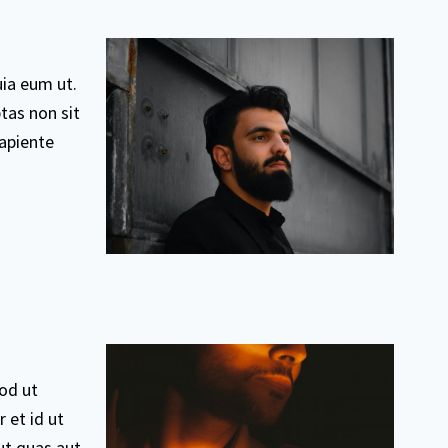
ia eum ut.
tas non sit
apiente
od ut
 et id ut
ut quas aut