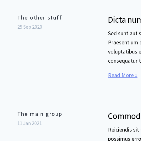
The other stuff
Dicta num
25 Sep 2020
Sed sunt aut 
Praesentium 
voluptatibus e
consequatur te
Read More »
The main group
Commodi 
11 Jan 2021
Reiciendis sit
possimus error