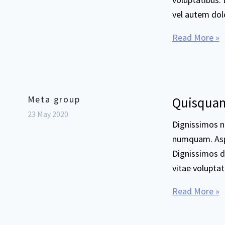
vel autem do
Read More »
Meta group
Quisquam 
23 May 2020
Dignissimos n
numquam. Aspe
Dignissimos de
vitae volupta
Read More »