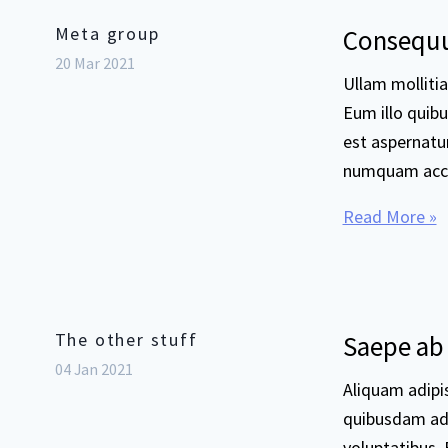
Meta group
Consequu
20 Mar 2021
Ullam molliti
Eum illo quib
est aspernatu
numquam accu
Read More »
The other stuff
Saepe ab 
04 Jan 2021
Aliquam adipi
quibusdam adip
voluptatibus.