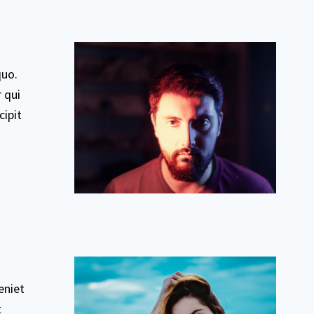
quo.
 qui
cipit
eniet
t