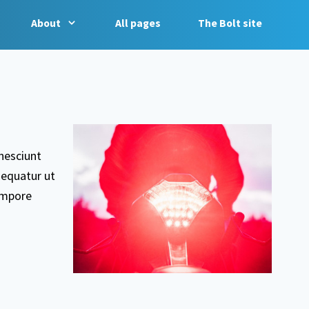
About
All pages
The Bolt site
nesciunt
sequatur ut
empore